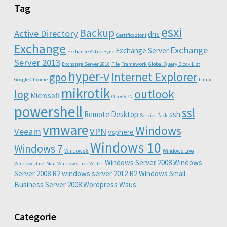
Tag
esxi
Backup
Active Directory
dns
Certificazioni
Exchange
Exchange
Exchange Server
Exchange ActiveSync
Server 2013
Exchange Server 2016
File
Framework
Global Query Block List
hyper-v
Internet Explorer
gpo
Google Chrome
Linux
mikrotik
outlook
log
Microsoft
OpenVPN
powershell
ssl
Remote Desktop
ssh
Service Pack
vmware
Windows
Veeam
VPN
vsphere
Windows 10
Windows 7
Windows 8
Windows Live
Windows Server 2008
Windows
Windows Live Mail
Windows Live Writer
Server 2008 R2
windows server 2012 R2
Windows Small
Business Server 2008
Wordpress
Wsus
Categorie