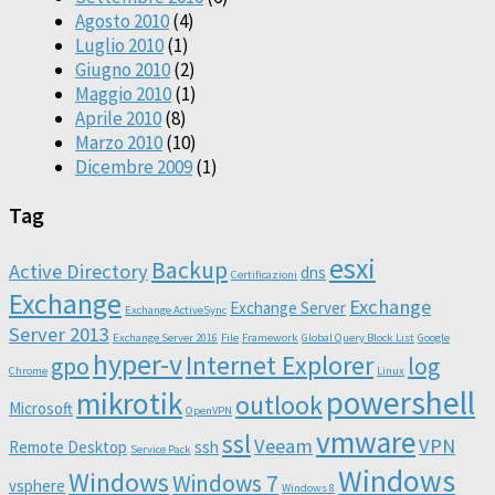
Agosto 2010
(4)
Luglio 2010
(1)
Giugno 2010
(2)
Maggio 2010
(1)
Aprile 2010
(8)
Marzo 2010
(10)
Dicembre 2009
(1)
Tag
esxi
Backup
Active Directory
dns
Certificazioni
Exchange
Exchange
Exchange Server
Exchange ActiveSync
Server 2013
Exchange Server 2016
File
Framework
Global Query Block List
Google
hyper-v
Internet Explorer
gpo
log
Chrome
Linux
powershell
mikrotik
outlook
Microsoft
OpenVPN
vmware
ssl
Veeam
VPN
Remote Desktop
ssh
Service Pack
Windows
Windows
Windows 7
vsphere
Windows 8