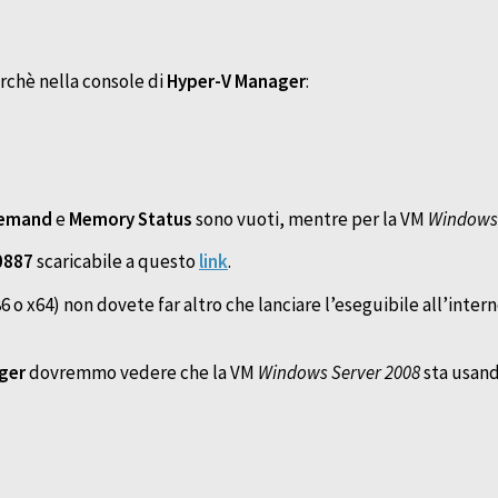
erchè nella console di
Hyper-V Manager
:
emand
e
Memory Status
sono vuoti, mentre per la VM
Windows 
0887
scaricabile a questo
link
.
86 o x64) non dovete far altro che lanciare l’eseguibile all’inte
ger
dovremmo vedere che la VM
Windows Server 2008
sta usand