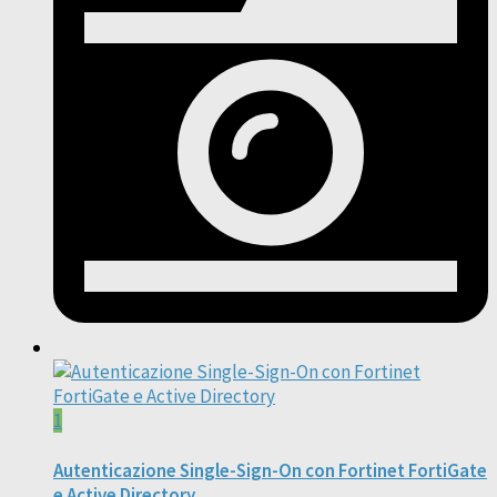
1
Autenticazione Single-Sign-On con Fortinet FortiGate
e Active Directory