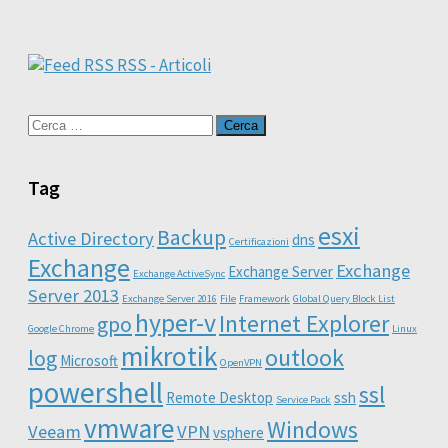
RSS - Articoli
Ricerca
per:
Tag
esxi
Backup
Active Directory
dns
Certificazioni
Exchange
Exchange
Exchange Server
Exchange ActiveSync
Server 2013
Exchange Server 2016
File
Framework
Global Query Block List
hyper-v
Internet Explorer
gpo
Google Chrome
Linux
mikrotik
outlook
log
Microsoft
OpenVPN
powershell
ssl
Remote Desktop
ssh
Service Pack
vmware
Windows
Veeam
VPN
vsphere