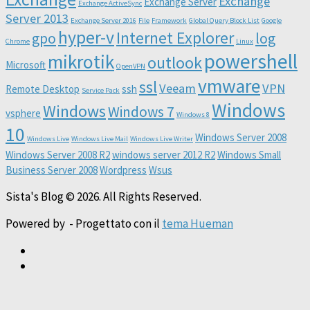
Exchange
Exchange Server
Exchange ActiveSync
Server 2013
Exchange Server 2016
File
Framework
Global Query Block List
Google
hyper-v
Internet Explorer
gpo
log
Chrome
Linux
powershell
mikrotik
outlook
Microsoft
OpenVPN
vmware
ssl
Veeam
VPN
Remote Desktop
ssh
Service Pack
Windows
Windows
Windows 7
vsphere
Windows 8
10
Windows Server 2008
Windows Live
Windows Live Mail
Windows Live Writer
Windows Server 2008 R2
windows server 2012 R2
Windows Small
Business Server 2008
Wordpress
Wsus
Sista's Blog © 2026. All Rights Reserved.
Powered by
- Progettato con il
tema Hueman