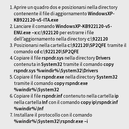
Aprire un quadro dos e posizionarsi nella directory
contenente il file di aggiornamento
WindowsXP-
KB922120-v5-ITA.exe
Lanciare il comando
WindowsXP-KB922120-v5-
ENU.exe –x:c:\922120
per estrarre i file
dell’aggiornamento nella directory
c:\922120
Posizionarsi nella cartella
c:\922120\SP2QFE
tramite il
comando
cd c:\922120\SP2QFE
Copiare il file
rspndr.sys
nella directory
Drivers
contenuta in
System32
tramite il comando
copy
rspndr.sys %windir%\System32\Drivers
Copiare il file
rspndr.exe
nella directory
System32
tramite il comando
copy rspndr.exe
%windir%\System32
Copiare il file
rspndr.inf
contenuto nella cartella
ip
nella cartella
Inf
con il comando
copy ip\rspndr.inf
%windir%\Inf
Installare il protocollo con il comando
%windir%\System32\rspndr.exe –i